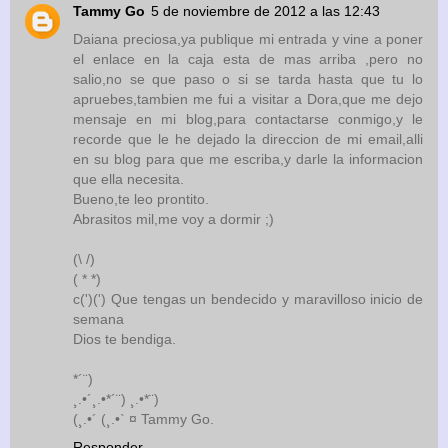
Tammy Go
5 de noviembre de 2012 a las 12:43
Daiana preciosa,ya publique mi entrada y vine a poner
el enlace en la caja esta de mas arriba ,pero no
salio,no se que paso o si se tarda hasta que tu lo
apruebes,tambien me fui a visitar a Dora,que me dejo
mensaje en mi blog,para contactarse conmigo,y le
recorde que le he dejado la direccion de mi email,alli
en su blog para que me escriba,y darle la informacion
que ella necesita.
Bueno,te leo prontito.
Abrasitos mil,me voy a dormir ;)
(\ /)
( * *)
c(')(') Que tengas un bendecido y maravilloso inicio de
semana
Dios te bendiga.
*´¨)
¸.•´¸.•*´¨) ¸.•*¨)
(¸.•´ (¸.•` ¤ Tammy Go.
Responder