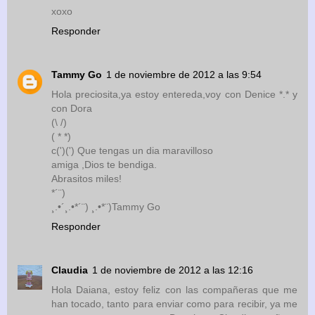
xoxo
Responder
Tammy Go
1 de noviembre de 2012 a las 9:54
Hola preciosita,ya estoy entereda,voy con Denice *.* y
con Dora
(\ /)
( * *)
c(')(') Que tengas un dia maravilloso
amiga ,Dios te bendiga.
Abrasitos miles!
*´¨)
¸.•´¸.•*´¨) ¸.•*¨)Tammy Go
Responder
Claudia
1 de noviembre de 2012 a las 12:16
Hola Daiana, estoy feliz con las compañeras que me
han tocado, tanto para enviar como para recibir, ya me